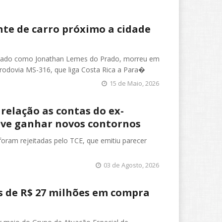
te de carro próximo a cidade
icado como Jonathan Lemes do Prado, morreu em
a rodovia MS-316, que liga Costa Rica a Para�
15 de Maio, 2026
relação as contas do ex-
deve ganhar novos contornos
foram rejeitadas pelo TCE, que emitiu parecer
03 de Agosto, 2026
s de R$ 27 milhões em compra