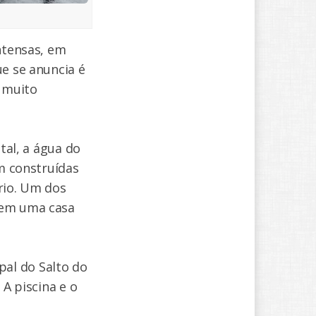
ntensas, em
ue se anuncia é
 muito
tal, a água do
am construídas
rio. Um dos
 em uma casa
al do Salto do
 A piscina e o