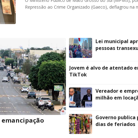
O Ministério Público de Mato Grosso do Sul (MPMS), po
Repressão ao Crime Organizado (Gaeco), deflagrou na m
Lei municipal ap
pessoas transexu
Jovem é alvo de atentado e
TikTok
Vereador e empre
milhão em locaçã
Governo publica 
e emancipação
dias de feriados