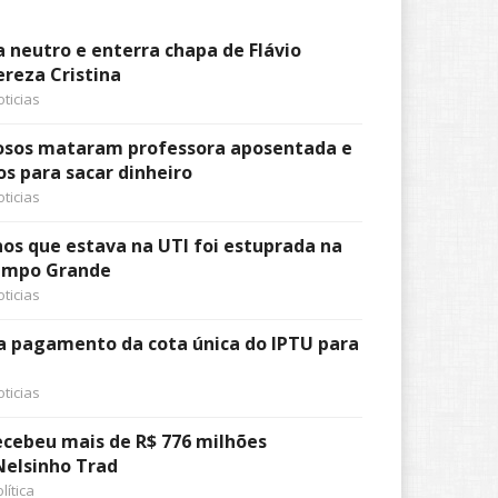
a neutro e enterra chapa de Flávio
reza Cristina
ticias
nosos mataram professora aposentada e
s para sacar dinheiro
ticias
nos que estava na UTI foi estuprada na
ampo Grande
ticias
a pagamento da cota única do IPTU para
ticias
cebeu mais de R$ 776 milhões
 Nelsinho Trad
lítica