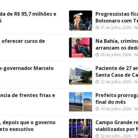
a de R$ 95,7 milhões e
Progressistas fic
S
Bolsonaro com Te
31 de Julho, 2026
No
 oferecer curso de
Na Bahia, crimi
arrancam os dedo
26 de Julho, 2026
No
x-governador Marcelo
Paciente de 27 a
Santa Casa de C
12 de Julho, 2026
No
cia de frentes frias e
Prefeito prorrog
final do mês
10 de Julho, 2026
No
, depois que o governo
Campo Grande re
jeto executivo
viabilizados por
02 de Julho, 2026
Po