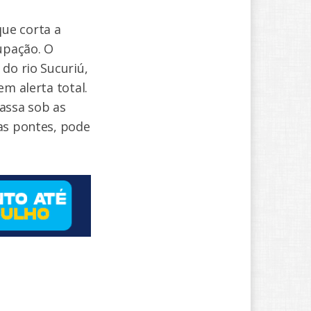
ue corta a
cupação. O
do rio Sucuriú,
m alerta total.
assa sob as
as pontes, pode