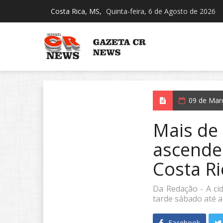
Costa Rica, MS,
Quinta-feira, 6 de Agosto de 2026
09 de Mar
Mais de
ascende
Costa Ri
Da Redação - A cid
tarde sábado até a
Facebook