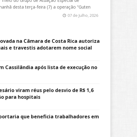
r meio do Grupo de Atuação Especial de
anhã desta terça-feira (7) a operação “Guten
07 de Julho, 2026
rovada na Câmara de Costa Rica autoriza
ais e travestis adotarem nome social
m Cassilândia após lista de execução no
sário viram réus pelo desvio de R$ 1,6
o para hospitais
portaria que beneficia trabalhadores em