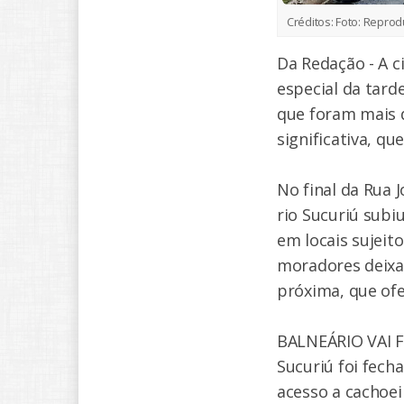
Créditos:
Foto: Reprod
Da Redação - A c
especial da tard
que foram mais 
significativa, qu
No final da Rua J
rio Sucuriú subi
em locais sujeit
moradores deixa
próxima, que of
BALNEÁRIO VAI F
Sucuriú foi fech
acesso a cachoei