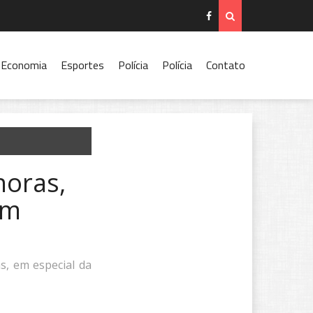
Economia
Esportes
Polícia
Polícia
Contato
horas,
em
s, em especial da