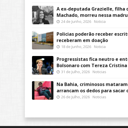
A ex-deputada Grazielle, filha
Machado, morreu nessa madr
24 de Junho, 2026
Noticia
Policias poderão receber escri
receberam em doação
18 de Junho, 2026
Noticia
Progressistas fica neutro e ent
Bolsonaro com Tereza Cristina
31 de Julho, 2026
Noticias
Na Bahia, criminosos mataram
arrancam os dedos para sacar 
26 de Julho, 2026
Noticias