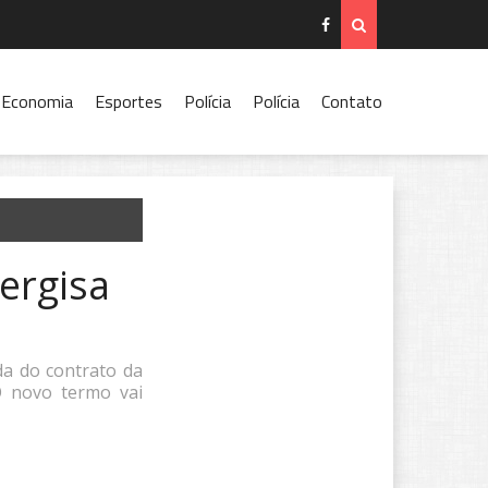
Economia
Esportes
Polícia
Polícia
Contato
nergisa
ada do contrato da
O novo termo vai