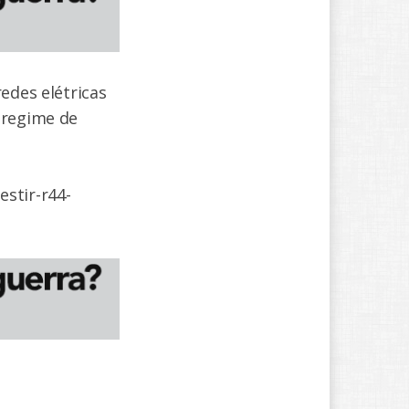
edes elétricas
 regime de
stir-r44-