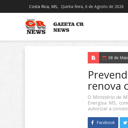
Costa Rica, MS,
Quinta-feira, 6 de Agosto de 2026
08 de Mai
Prevendo
renova 
O Ministério de Mi
Energisa MS, com
autorizar a conces
Facebook