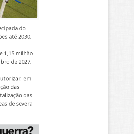
tecipada do
ões até 2030.
e 1,15 milhão
mbro de 2027.
autorizar, em
ação das
talização das
eas de severa