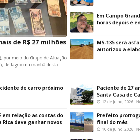
Em Campo Grande
horas depois é 
ais de R$ 27 milhões
MS-135 será asfa
autorizou a elab
), por meio do Grupo de Atuação
), deflagrou na manhã desta
idente de carro próximo
Paciente de 27 a
Santa Casa de C
12 de Julho, 2026
No
E em relação as contas do
Prefeito prorrog
a Rica deve ganhar novos
final do mês
10 de Julho, 2026
No