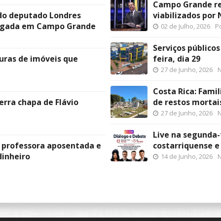
Campo Grande re
 do deputado Londres
viabilizados por
ugada em Campo Grande
02 de Julho, 2026
Po
Serviços público
turas de imóveis que
feira, dia 29
27 de Junho, 2026
N
Costa Rica: Famil
erra chapa de Flávio
de restos mortai
27 de Junho, 2026
N
Live na segunda-
 professora aposentada e
costarriquense e
dinheiro
14 de Junho, 2026
N