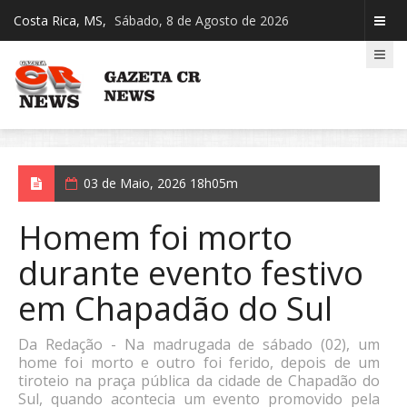
Costa Rica, MS,
Sábado, 8 de Agosto de 2026
03 de Maio, 2026 18h05m
Homem foi morto
durante evento festivo
em Chapadão do Sul
Da Redação - Na madrugada de sábado (02), um
home foi morto e outro foi ferido, depois de um
tiroteio na praça pública da cidade de Chapadão do
Sul, quando acontecia um evento promovido pela