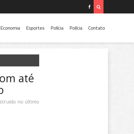
Economia
Esportes
Polícia
Polícia
Contato
com até
o
struído no último