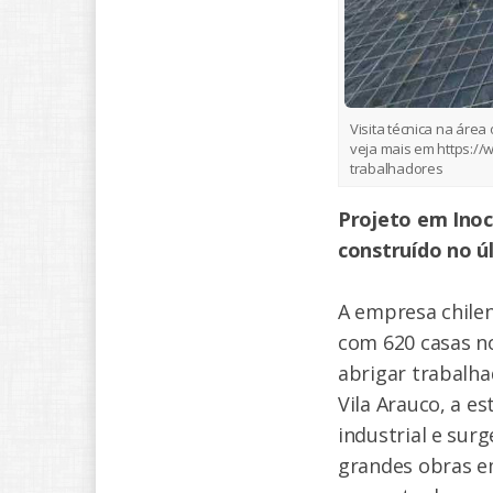
Visita técnica na área
veja mais em https:/
trabalhadores
Projeto em Inoc
construído no ú
A empresa chile
com 620 casas n
abrigar trabalha
Vila Arauco, a e
industrial e sur
grandes obras e