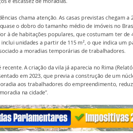
os e escassez de moradias.
dências chama atenção. As casas previstas chegam a
 quase o dobro do tamanho médio de imóveis no Brasi
ior à de habitações populares, que costumam ter de 4
nclui unidades a partir de 115 m², o que indica um 
ociado a moradias temporárias de trabalhadores.
 recente. A criação da vila já aparecia no Rima (Relat
sentado em 2023, que previa a construção de um núcl
moradia aos trabalhadores do empreendimento, reduz
moradia na cidade”.