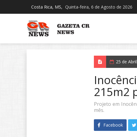
Costa Rica, MS,
Quinta-feira, 6 de Agosto de 2026
25 de Abri
Inocênci
215m2 p
Projeto em Inocênc
mês.
Facebook