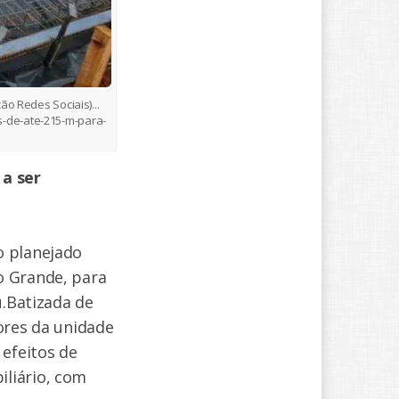
o Redes Sociais)...
-de-ate-215-m-para-
 a ser
o planejado
o Grande, para
ú.Batizada de
ores da unidade
 efeitos de
liário, com