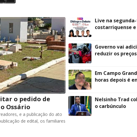
Live na segunda-
costarriquense e
Governo vai adic
reduzir os preço
Em Campo Grande
horas depois é 
citar o pedido de
Nelsinho Trad co
 o Ossário
o carbúnculo
eadores, e a publicação do ato
ublicação de edital, os familiares