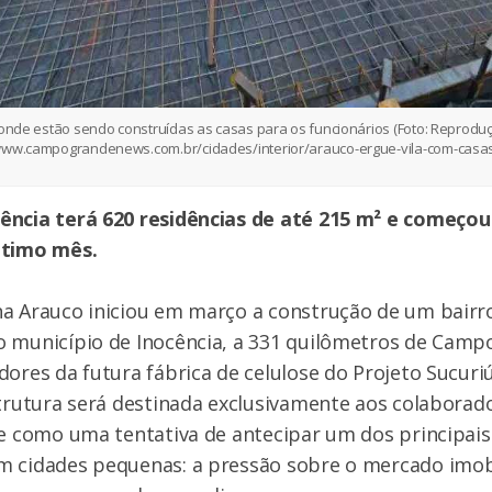
 onde estão sendo construídas as casas para os funcionários (Foto: Reproduçã
/www.campograndenews.com.br/cidades/interior/arauco-ergue-vila-com-casas
ência terá 620 residências de até 215 m² e começou
ltimo mês.
na Arauco iniciou em março a construção de um bairr
o município de Inocência, a 331 quilômetros de Camp
dores da futura fábrica de celulose do Projeto Sucuri
strutura será destinada exclusivamente aos colaborad
ge como uma tentativa de antecipar um dos principais
m cidades pequenas: a pressão sobre o mercado imobi