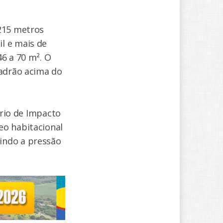
 215 metros
l e mais de
6 a 70 m². O
padrão acima do
ório de Impacto
eo habitacional
indo a pressão