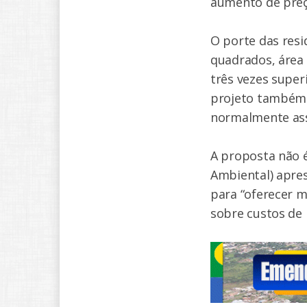
aumento de preç
O porte das resi
quadrados, área
três vezes super
projeto também i
normalmente ass
A proposta não é
Ambiental) apre
para “oferecer 
sobre custos de 