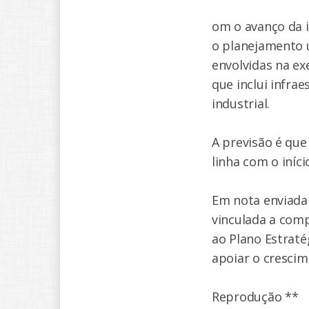
om o avanço da i
o planejamento 
envolvidas na ex
que inclui infrae
industrial.
A previsão é qu
linha com o iníci
Em nota enviada
vinculada a comp
ao Plano Estraté
apoiar o crescim
Reprodução **