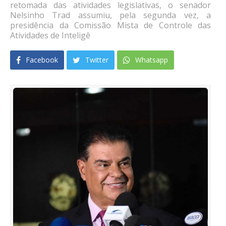
retomada das atividades legislativas, o senador
Nelsinho Trad assumiu, pela segunda vez, a
presidência da Comissão Mista de Controle das
Atividades de Inteligê
Facebook
Twitter
Whatsapp