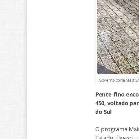
Governo corta Mais So
Pente-fino enco
450, voltado pa
do Sul
O programa Mais 
Estado, flagrou