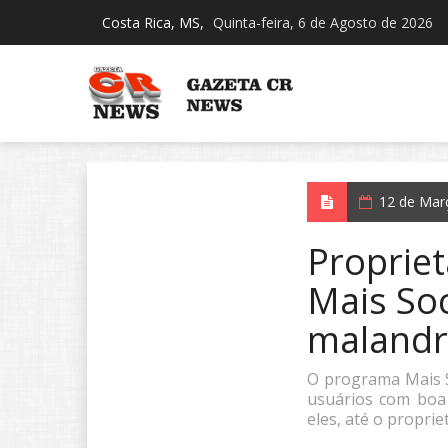
Costa Rica, MS,
Quinta-feira, 6 de Agosto de 2026
12 de Mar
Propriet
Mais Soc
malandr
O programa Mais So
usuários com boa 
eles, até o propri