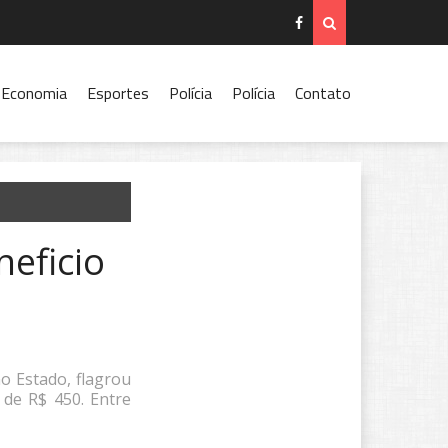
Economia
Esportes
Polícia
Polícia
Contato
neficio
o
o Estado, flagrou
 de R$ 450. Entre