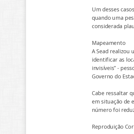
Um desses casos
quando uma pesso
considerada plaus
Mapeamento
A Sead realizou
identificar as lo
invisíveis” - pe
Governo do Esta
Cabe ressaltar q
em situação de 
número foi reduz
Reproduição Cor