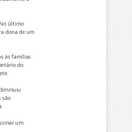
 No último
era dona de um
s às famílias
ietário do
ete.
diminuiu
s são
.
assinar um