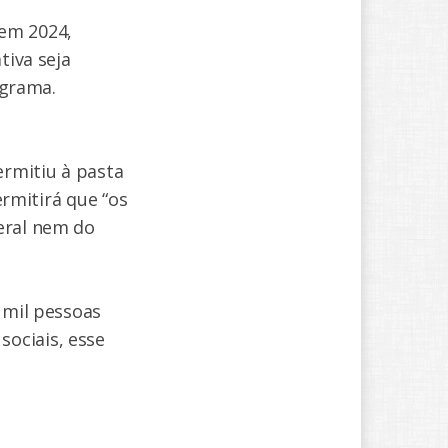
 em 2024,
tiva seja
ograma.
rmitiu à pasta
ermitirá que “os
eral nem do
 mil pessoas
ociais, esse