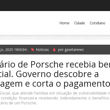
Home
Cidade
Cotidiano
ço, 2025 16h03m
Noticias
por gazetanews
ário de Porsche recebia be
ial. Governo descobre a
agem e corta o pagament
cial, que atende famílias em situação de vulnerabilidade n
condição financeira recebendo indevidamente o benefício
etário de um Porsche.